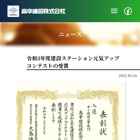
menu
企業情報
ニュース
ニュース
施工実績
令和3年度建設ステーション元気アップ
社会・地域貢献
コンテストの受賞
採用/エントリー
2022.03.26