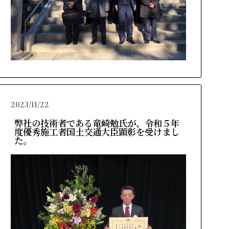
2023/11/22
弊社の技術者である竜崎勉氏が、令和５年
度優秀施工者国土交通大臣顕彰を受けまし
た。