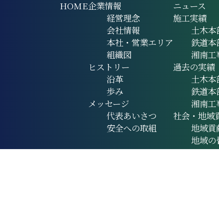
HOME
企業情報
ニュース
経営理念
施工実績
会社情報
土木本
本社・営業エリア
鉄道本
組織図
湘南工
ヒストリー
過去の実績
沿革
土木本
歩み
鉄道本
メッセージ
湘南工
代表あいさつ
社会・地域
安全への取組
地域貢
地域の
This site is 