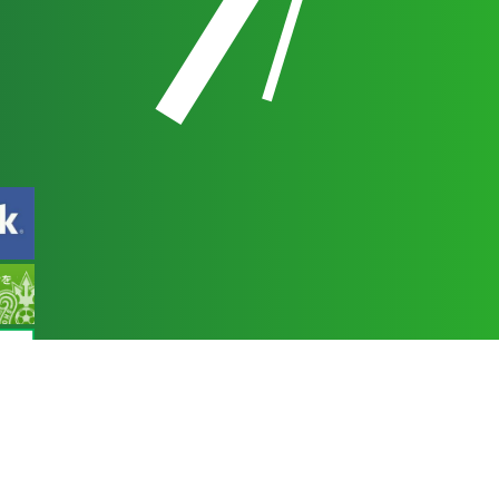
 Service
apply.