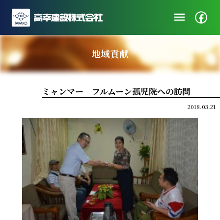
menu
企業情報
地域貢献
ニュース
施工実績
ミャンマー フルムーン孤児院への訪問
社会・地域貢献
2018.03.21
採用/エントリー