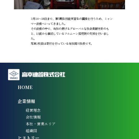
3月14～18日まで、第5期生技能実習生の面接を行うため、ミャン
マー出張へいってきました。
その出張の中で、当社の掲げるグローバルな社会貢献方針のも
と、以前から継続しているフルムーン孤児院の支援を行いまし
た。
写真1枚目は寄付を行っている当社岡川社長です。
HOME
企業情報
経営理念
会社情報
本社・営業エリア
組織図
ヒストリー