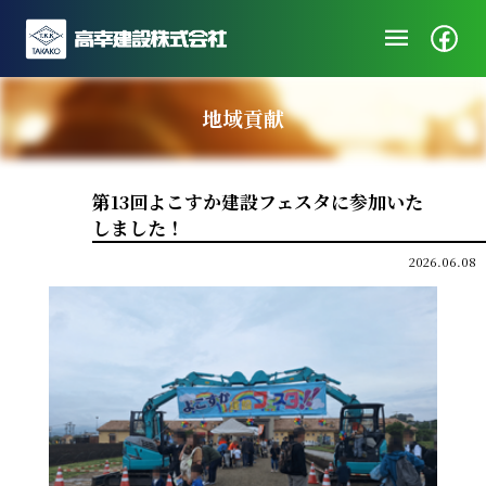
menu
企業情報
地域貢献
ニュース
施工実績
第13回よこすか建設フェスタに参加いた
社会・地域貢献
しました！
採用/エントリー
2026.06.08