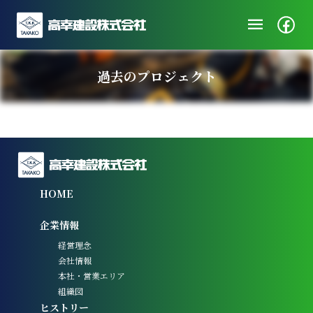
menu
企業情報
過去のプロジェクト
ニュース
施工実績
鉄道本部工事はまだありません。
社会・地域貢献
採用/エントリー
HOME
企業情報
経営理念
会社情報
本社・営業エリア
組織図
ヒストリー