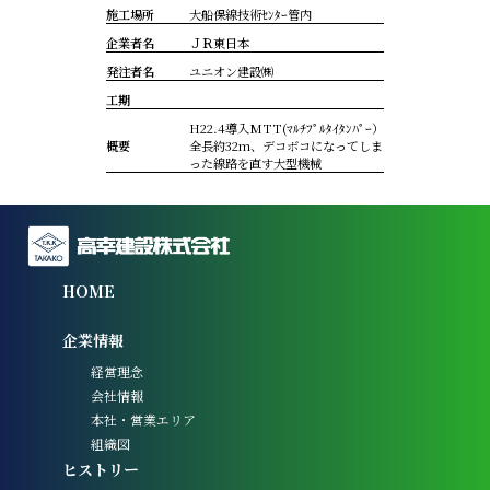
施工場所
大船保線技術ｾﾝﾀｰ管内
企業者名
ＪＲ東日本
発注者名
ユニオン建設㈱
工期
H22.4導入MTT(ﾏﾙﾁﾌﾟﾙﾀｲﾀﾝﾊﾟｰ）
概要
全長約32m、デコボコになってしま
った線路を直す大型機械
HOME
企業情報
経営理念
会社情報
本社・営業エリア
組織図
ヒストリー