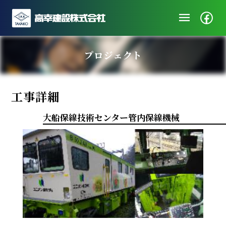
menu
企業情報
プロジェクト
ニュース
施工実績
工事詳細
社会・地域貢献
採用/エントリー
大船保線技術センター管内保線機械