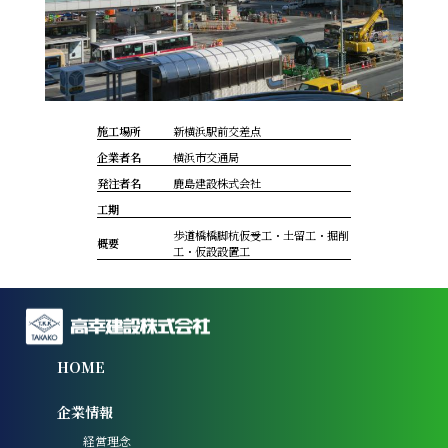
施工場所
新横浜駅前交差点
企業者名
横浜市交通局
発注者名
鹿島建設株式会社
工期
歩道橋橋脚杭仮受工・土留工・掘削
概要
工・仮設設置工
HOME
企業情報
経営理念