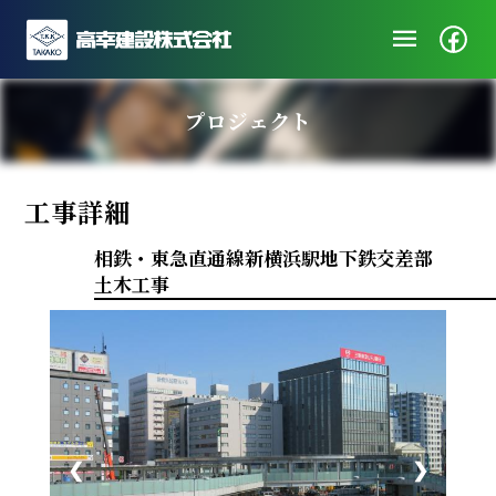
menu
企業情報
プロジェクト
ニュース
施工実績
工事詳細
社会・地域貢献
採用/エントリー
相鉄・東急直通線新横浜駅地下鉄交差部
土木工事
❮
❯