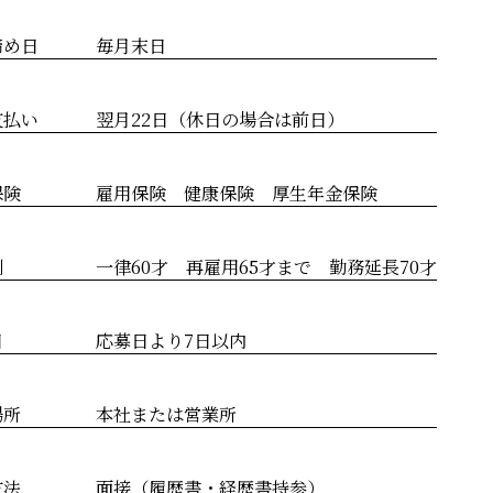
締め日
毎月末日
支払い
翌月22日（休日の場合は前日）
保険
雇用保険 健康保険 厚生年金保険
制
一律60才 再雇用65才まで 勤務延長70才
日
応募日より7日以内
場所
本社または営業所
方法
面接（履歴書・経歴書持参）