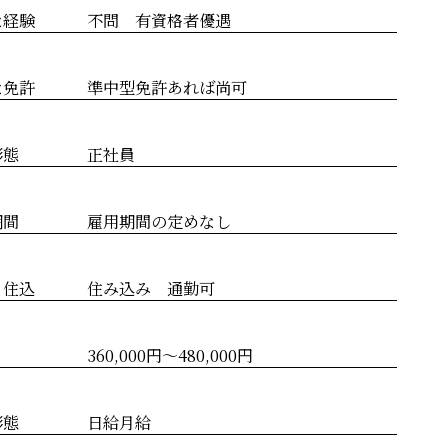
な経験
不問 有資格者優遇
な免許
準中型免許あれば尚可
形態
正社員
期間
雇用期間の定めなし
・住込
住み込み 通勤可
360,000円～480,000円
形態
日給月給