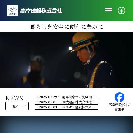
menu
企業情報
暮らしを安全に便利に豊かに
ニュース
施工実績
社会・地域貢献
採用/エントリー
NEWS
> 2026.07.29 ～ 鹿島東京土木支店 協力会社改善事例発表会にて優秀賞に選出されました。
> 2026.07.06 ～ 西武建設株式会社様より感謝状をいただきました。
高幸建設(株)の
一覧へ
> 2026.07.03 ～ ユニオン建設株式会社様の安全大会で当社大船営業所が表彰されました。
日常他