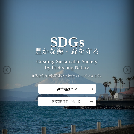
COMMUNITY
SDGs
TRUST
地域と共に成長する
豊かな海・森を守る
究極の安全と技術に挑戦！
Supporting Local Community and
Creating Sustainable Society
T
ry &
R
ealize
U
ltimate
S
afety
T
echnology
Sport Teams to Create Better Future
by Protecting Nature
お客様の信頼(TRUST)を第一にする高幸グループでは、
地域社会との絆を大切にし
共に究極の安全と技術に挑戦する仲間を募集しています。
自然を守り持続可能な社会をつくっていきます。
共に発展する未来を築いていきます。
高幸建設とは
高幸建設とは
高幸建設とは
RECRUIT （採用）
RECRUIT （採用）
RECRUIT （採用）