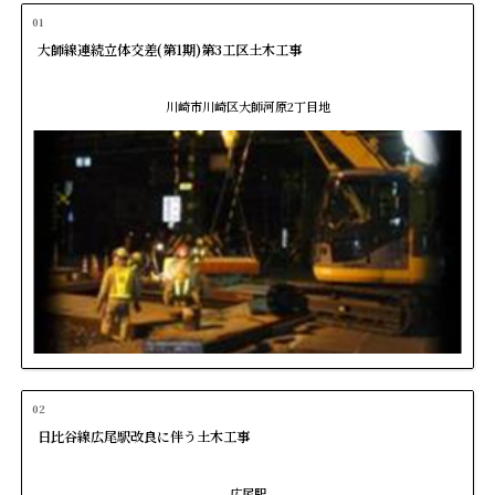
01
大師線連続立体交差(第1期)第3工区土木工事
川崎市川崎区大師河原2丁目地
02
日比谷線広尾駅改良に伴う土木工事
広尾駅