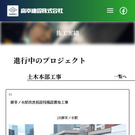
menu
企業情報
施工実績
ニュース
施工実績
進行中のプロジェクト
社会・地域貢献
採用/エントリー
土木本部工事
一覧へ
01
御茶ノ水駅改良仮設桟橋設置他工事
JR御茶ノ水駅