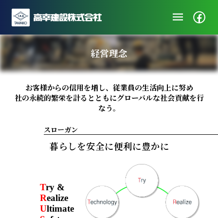
menu
企業情報
経営理念
ニュース
施工実績
お客様からの信用を増し、従業員の生活向上に努め
社会・地域貢献
社の永続的繁栄を計るとともにグローバルな社会貢献を行
なう。
採用/エントリー
スローガン
暮らしを安全に便利に豊かに
T
ry &
R
ealize
U
ltimate