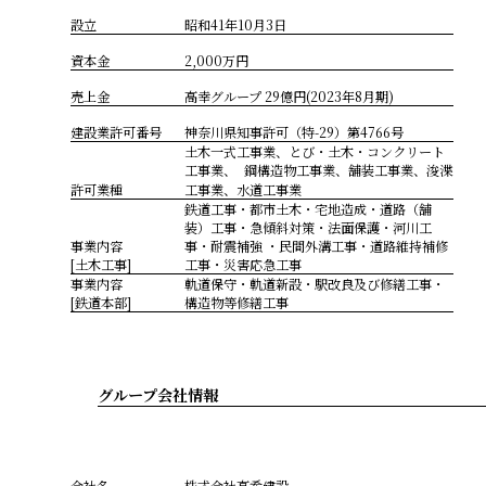
設立
昭和41年10月3日
資本金
2,000万円
売上金
高幸グループ 29億円(2023年8月期)
建設業許可番号
神奈川県知事許可（特-29）第4766号
土木一式工事業、とび・土木・コンクリート
工事業、 鋼構造物工事業、舗装工事業、浚渫
許可業種
工事業、水道工事業
鉄道工事・都市土木・宅地造成・道路（舗
装）工事・急傾斜対策・法面保護・河川工
事業内容
事・耐震補強 ・民間外溝工事・道路維持補修
[土木工事]
工事・災害応急工事
事業内容
軌道保守・軌道新設・駅改良及び修繕工事・
[鉄道本部]
構造物等修繕工事
グループ会社情報
会社名
株式会社高希建設